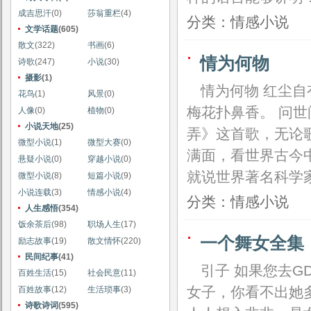
成吉思汗
(0)
莎翁重栏
(4)
分类：情感小说
文学话题
(605)
散文
(322)
书画
(6)
情为何物
诗歌
(247)
小说
(30)
摄影
(1)
情为何物 红尘自
花鸟
(1)
风景
(0)
梅花扑鼻香。 问世
人像
(0)
植物
(0)
小说天地
(25)
弄》这首歌，无论
微型小说
(1)
微型大赛
(0)
满面，看世界古今中
悬疑小说
(0)
穿越小说
(0)
就说世界著名科学
微型小说
(8)
短篇小说
(9)
小说连载
(3)
情感小说
(4)
分类：情感小说
人生感悟
(354)
饭余茶后
(98)
职场人生
(17)
一个舞女全集
励志故事
(19)
散文情怀
(220)
民间纪事
(41)
引子 如果您去
百姓生活
(15)
社会民意
(11)
女子，你看不出她
百姓故事
(12)
生活琐事
(3)
诗歌诗词
(595)