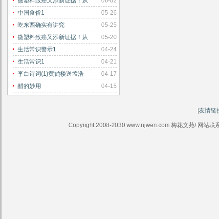
微塑料致癌又添新证据！从
06-02
中国食俗1
05-26
吃东西确实有讲究
05-25
微塑料致癌又添新证据！从
05-20
生活常识警示1
04-24
生活常识1
04-21
李白诗词(1)黄鹤楼送孟浩
04-17
醋的妙用
04-15
|
友情链
Copyright 2008-2030 www.njwen.com 梅花文苑/ 网站联