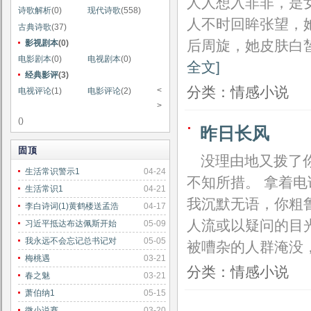
人人想入非非，是
诗歌解析
(0)
现代诗歌
(558)
人不时回眸张望，
古典诗歌
(37)
后周旋，她皮肤白
影视剧本
(0)
电影剧本
(0)
电视剧本
(0)
全文]
经典影评
(3)
分类：情感小说
<
电视评论
(1)
电影评论
(2)
>
()
昨日长风
固顶
没理由地又拨了
生活常识警示1
04-24
不知所措。 拿着电
生活常识1
04-21
我沉默无语，你粗
李白诗词(1)黄鹤楼送孟浩
04-17
人流或以疑问的目
习近平抵达布达佩斯开始
05-09
我永远不会忘记总书记对
05-05
被嘈杂的人群淹没
梅桃遇
03-21
分类：情感小说
春之魅
03-21
萧伯纳1
05-15
微小说赛
03-20