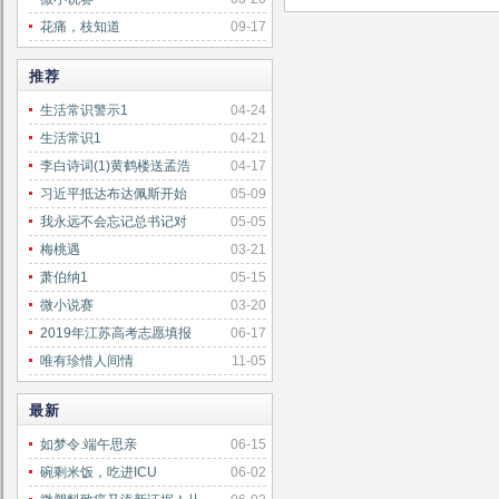
花痛，枝知道
09-17
推荐
生活常识警示1
04-24
生活常识1
04-21
李白诗词(1)黄鹤楼送孟浩
04-17
习近平抵达布达佩斯开始
05-09
我永远不会忘记总书记对
05-05
梅桃遇
03-21
萧伯纳1
05-15
微小说赛
03-20
2019年江苏高考志愿填报
06-17
唯有珍惜人间情
11-05
最新
如梦令.端午思亲
06-15
碗剩米饭，吃进ICU
06-02