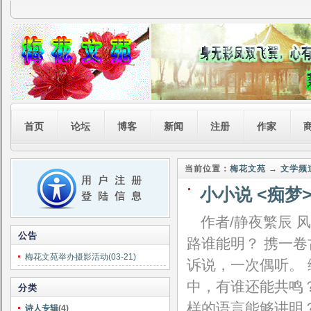
首页
论坛
博客
新闻
注册
作家
当前位置：
梅花文苑
→
文学频
小小说 <痴梦
作者/静夜繁辰
公告
路谁能明？ 携一
梅花文苑举办摄影活动(03-21)
诉说，一次偶听。
中，有谁还能共鸣？
分类
样的语言能够讲明
诗人专辑
(4)