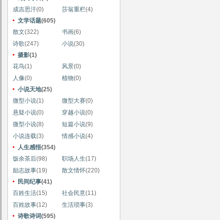
成吉思汗
(0)
莎翁重栏
(4)
文学话题
(605)
散文
(322)
书画
(6)
诗歌
(247)
小说
(30)
摄影
(1)
花鸟
(1)
风景
(0)
人像
(0)
植物
(0)
小说天地
(25)
微型小说
(1)
微型大赛
(0)
悬疑小说
(0)
穿越小说
(0)
微型小说
(8)
短篇小说
(9)
小说连载
(3)
情感小说
(4)
人生感悟
(354)
饭余茶后
(98)
职场人生
(17)
励志故事
(19)
散文情怀
(220)
民间纪事
(41)
百姓生活
(15)
社会民意
(11)
百姓故事
(12)
生活琐事
(3)
诗歌诗词
(595)