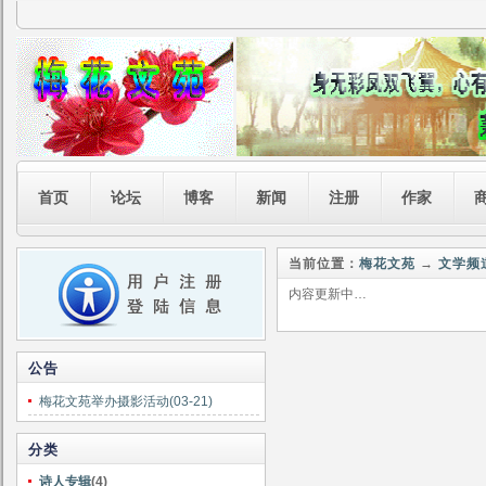
首页
论坛
博客
新闻
注册
作家
当前位置：
梅花文苑
→
文学频
内容更新中…
公告
梅花文苑举办摄影活动(03-21)
分类
诗人专辑
(4)