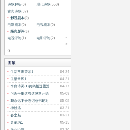
诗歌解析
(0)
现代诗歌
(558)
古典诗歌
(37)
影视剧本
(0)
电影剧本
(0)
电视剧本
(0)
经典影评
(3)
<
电视评论
(1)
电影评论
(2)
>
()
固顶
生活常识警示1
04-24
生活常识1
04-21
李白诗词(1)黄鹤楼送孟浩
04-17
习近平抵达布达佩斯开始
05-09
我永远不会忘记总书记对
05-05
梅桃遇
03-21
春之魅
03-21
萧伯纳1
05-15
微小说赛
03-20