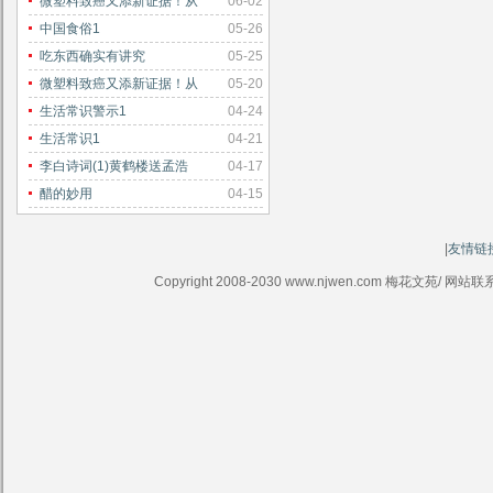
微塑料致癌又添新证据！从
06-02
中国食俗1
05-26
吃东西确实有讲究
05-25
微塑料致癌又添新证据！从
05-20
生活常识警示1
04-24
生活常识1
04-21
李白诗词(1)黄鹤楼送孟浩
04-17
醋的妙用
04-15
|
友情链
Copyright 2008-2030 www.njwen.com 梅花文苑/ 网站联