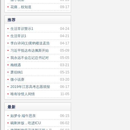
花痛，枝知道
09-17
推荐
生活常识警示1
04-24
生活常识1
04-21
李白诗词(1)黄鹤楼送孟浩
04-17
习近平抵达布达佩斯开始
05-09
我永远不会忘记总书记对
05-05
梅桃遇
03-21
萧伯纳1
05-15
微小说赛
03-20
2019年江苏高考志愿填报
06-17
唯有珍惜人间情
11-05
最新
如梦令.端午思亲
06-15
碗剩米饭，吃进ICU
06-02