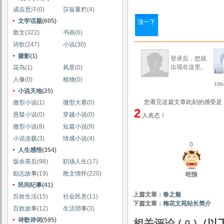
成吉思汗
(0)
莎翁重栏
(4)
文学话题
(605)
顶一下
散文
(322)
书画
(6)
诗歌
(247)
小说
(30)
摄影
(1)
登录后，您就
出现在这里。
花鸟
(1)
风景
(0)
人像
(0)
植物
(0)
106
小说天地
(25)
您看完这篇文章此刻的感受是
微型小说
(1)
微型大赛
(0)
2
悬疑小说
(0)
穿越小说
(0)
人表态！
微型小说
(8)
短篇小说
(9)
小说连载
(3)
情感小说
(4)
0
人生感悟
(354)
饭余茶后
(98)
职场人生
(17)
励志故事
(19)
散文情怀
(220)
吃惊
民间纪事
(41)
上篇文章：
春之魅
百姓生活
(15)
社会民意
(11)
下篇文章：
梅花文苑站长简介
百姓故事
(12)
生活琐事
(3)
诗歌诗词
(595)
相关评论 ( 0 )
（以