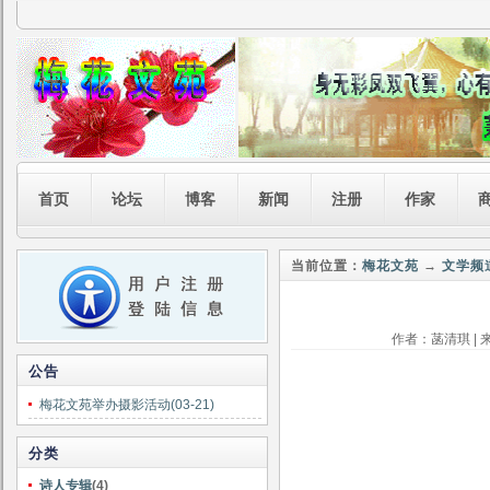
首页
论坛
博客
新闻
注册
作家
当前位置：
梅花文苑
→
文学频
作者：菡清琪 | 来
公告
梅花文苑举办摄影活动(03-21)
分类
诗人专辑
(4)