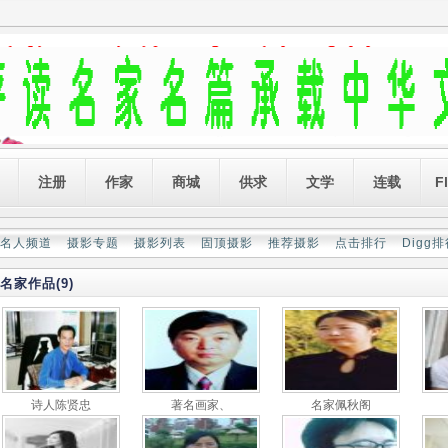
注册
作家
商城
供求
文学
连载
F
名人频道
摄影专题
摄影列表
固顶摄影
推荐摄影
点击排行
Digg
名家作品(9)
诗人陈贤忠
著名画家、
名家佩秋阁