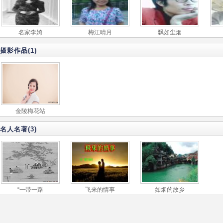
名家李婍
梅江晴月
飘如尘烟
摄影作品(1)
金陵梅花站
名人名著(3)
“一带一路
飞来的情事
如烟的故乡