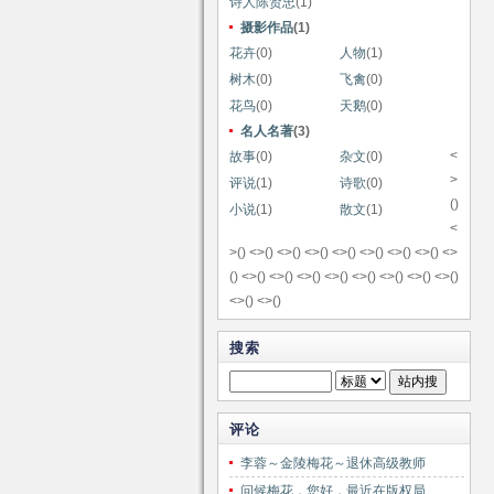
诗人陈贤忠
(1)
摄影作品
(1)
花卉
(0)
人物
(1)
树木
(0)
飞禽
(0)
花鸟
(0)
天鹅
(0)
名人名著
(3)
<
故事
(0)
杂文
(0)
>
评说
(1)
诗歌
(0)
()
小说
(1)
散文
(1)
<
>
() <>
() <>
() <>
() <>
() <>
() <>
() <>
() <>
() <>
() <>
() <>
() <>
() <>
() <>
() <>
() <>
()
<>
() <>
()
搜索
评论
李蓉～金陵梅花～退休高级教师
问候梅花，您好，最近在版权局