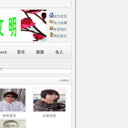
设为首页
加入收藏
联系我们
网友留言
lash
音乐
旅游
名人
排行
静夜繁辰
名家瑜苑