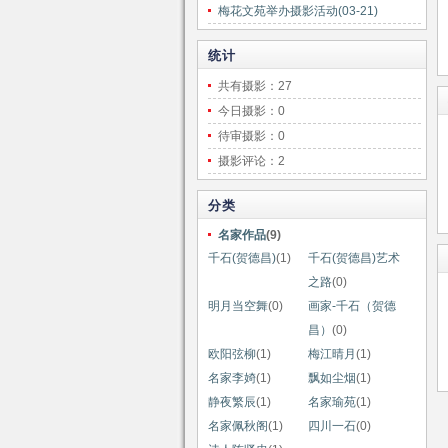
梅花文苑举办摄影活动(03-21)
统计
共有摄影：27
今日摄影：0
待审摄影：0
摄影评论：2
分类
名家作品
(9)
千石(贺德昌)
(1)
千石(贺德昌)艺术
之路
(0)
明月当空舞
(0)
画家-千石（贺德
昌）
(0)
欧阳弦柳
(1)
梅江晴月
(1)
名家李婍
(1)
飘如尘烟
(1)
静夜繁辰
(1)
名家瑜苑
(1)
名家佩秋阁
(1)
四川一石
(0)