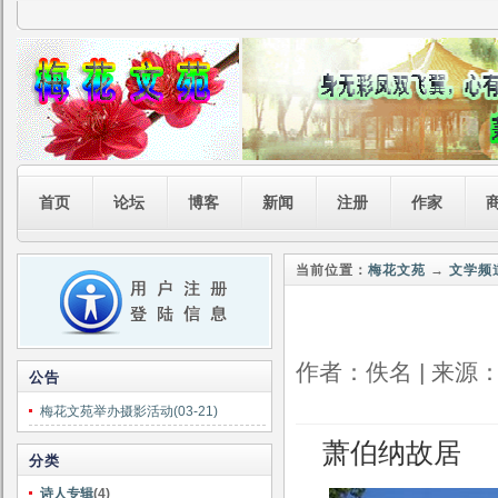
首页
论坛
博客
新闻
注册
作家
当前位置：
梅花文苑
→
文学频
作者：佚名 | 来源：转
公告
梅花文苑举办摄影活动(03-21)
萧伯纳故居
分类
诗人专辑
(4)