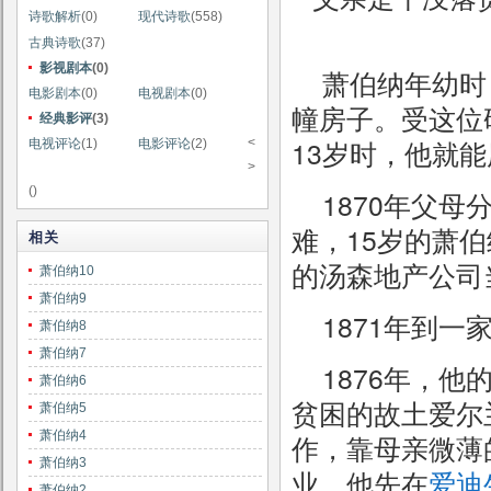
诗歌解析
(0)
现代诗歌
(558)
古典诗歌
(37)
影视剧本
(0)
萧伯纳年幼时
电影剧本
(0)
电视剧本
(0)
幢房子。受这位
经典影评
(3)
13岁时，他就
<
电视评论
(1)
电影评论
(2)
>
()
1870年父
难，15岁的萧
相关
的汤森地产公司
萧伯纳10
萧伯纳9
1871年到
萧伯纳8
萧伯纳7
1876年，
萧伯纳6
贫困的故土爱尔
萧伯纳5
萧伯纳4
作，靠母亲微薄
萧伯纳3
业，他先在
爱迪
萧伯纳2