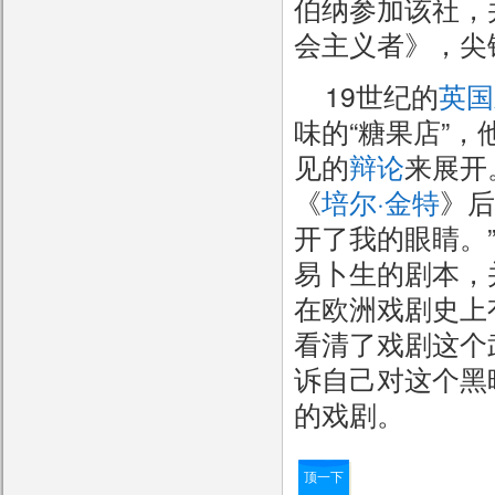
伯纳参加该社，
会主义者》，尖
19世纪的
英国
味的“糖果店”
见的
辩论
来展开
《
培尔·金特
》后
开了我的眼睛。
易卜生的剧本，
在欧洲戏剧史上
看清了戏剧这个
诉自己对这个黑
的戏剧。
顶一下