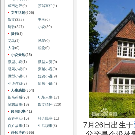
成吉思汗
(0)
莎翁重栏
(4)
文学话题
(605)
散文
(322)
书画
(6)
诗歌
(247)
小说
(30)
摄影
(1)
花鸟
(1)
风景
(0)
人像
(0)
植物
(0)
小说天地
(25)
微型小说
(1)
微型大赛
(0)
悬疑小说
(0)
穿越小说
(0)
微型小说
(8)
短篇小说
(9)
小说连载
(3)
情感小说
(4)
人生感悟
(354)
饭余茶后
(98)
职场人生
(17)
励志故事
(19)
散文情怀
(220)
民间纪事
(41)
百姓生活
(15)
社会民意
(11)
7月26日出生于
百姓故事
(12)
生活琐事
(3)
父亲是个没落
诗歌诗词
(595)