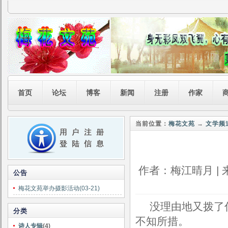
首页
论坛
博客
新闻
注册
作家
当前位置：
梅花文苑
→
文学频
作者：梅江晴月 | 来
公告
梅花文苑举办摄影活动(03-21)
没理由地又拨了
分类
不知所措。
诗人专辑
(4)