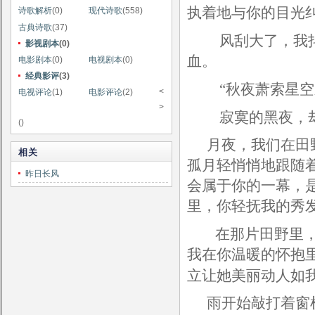
执着地与你的目光
诗歌解析
(0)
现代诗歌
(558)
古典诗歌
(37)
风刮大了，我
影视剧本
(0)
血。
电影剧本
(0)
电视剧本
(0)
经典影评
(3)
“秋夜萧索星
<
电视评论
(1)
电影评论
(2)
>
寂寞的黑夜，
()
月夜，我们在田
相关
孤月轻悄悄地跟随
昨日长风
会属于你的一幕，
里，你轻抚我的秀
在那片田野里
我在你温暖的怀抱
立让她美丽动人如
雨开始敲打着窗