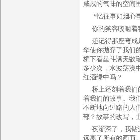
咸咸的气味的空间
“忆往事如烟心
你的笑容咬啮着
还记得那座弯成
华使你抛弃了我们
桥下看星斗满天数
多少次，水波荡漾
红酒绿中吗？
桥上还刻着我们
着我们的故事。我
不断地向过路的人
部？故事的改写，
夜渐深了，我钻
远离了所有的画面