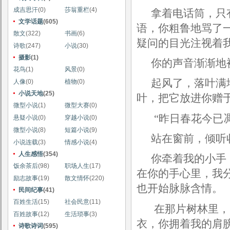
成吉思汗
(0)
莎翁重栏
(4)
拿着电话筒，只
文学话题
(605)
语，你粗鲁地骂了
散文
(322)
书画
(6)
疑问的目光注视着
诗歌
(247)
小说
(30)
摄影
(1)
你的声音渐渐地
花鸟
(1)
风景
(0)
起风了，落叶满
人像
(0)
植物
(0)
小说天地
(25)
叶，把它放进你赠
微型小说
(1)
微型大赛
(0)
“昨日春花今已
悬疑小说
(0)
穿越小说
(0)
微型小说
(8)
短篇小说
(9)
站在窗前，倾听
小说连载
(3)
情感小说
(4)
人生感悟
(354)
你牵着我的小手
饭余茶后
(98)
职场人生
(17)
在你的手心里，我
励志故事
(19)
散文情怀
(220)
也开始脉脉含情。
民间纪事
(41)
百姓生活
(15)
社会民意
(11)
在那片树林里，
百姓故事
(12)
生活琐事
(3)
衣，你拥着我的肩
诗歌诗词
(595)