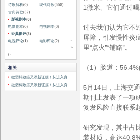
诗歌解析
(0)
现代诗歌
(558)
1微米。它们通过
古典诗歌
(37)
影视剧本
(0)
过去我们认为它不过
电影剧本
(0)
电视剧本
(0)
经典影评
(3)
屏障，引发慢性炎
<
电视评论
(1)
电影评论
(2)
里“点火”“铺路”。
>
()
（1）肠道：56.
相关
微塑料致癌又添新证据！从进入身
微塑料致癌又添新证据！从进入身
5月14日，上海交
期刊上发表了一项
复发风险直接联系
研究发现，其中占
装材质，高达40.