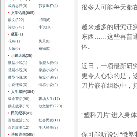
成吉思汗
(0)
莎翁重栏
(4)
很多人可能每天都在
文学话题
(605)
散文
(322)
书画
(6)
越来越多的研究证
诗歌
(247)
小说
(30)
摄影
(1)
东西……这些再普通
花鸟
(1)
风景
(0)
体。
人像
(0)
植物
(0)
小说天地
(25)
微型小说
(1)
微型大赛
(0)
近日，一项最新研
悬疑小说
(0)
穿越小说
(0)
更令人心惊的是，这
微型小说
(8)
短篇小说
(9)
刀片嵌在组织中，持
小说连载
(3)
情感小说
(4)
人生感悟
(354)
饭余茶后
(98)
职场人生
(17)
励志故事
(19)
散文情怀
(220)
民间纪事
(41)
“塑料刀片”进入身
百姓生活
(15)
社会民意
(11)
百姓故事
(12)
生活琐事
(3)
你可能听说过“微塑
诗歌诗词
(595)