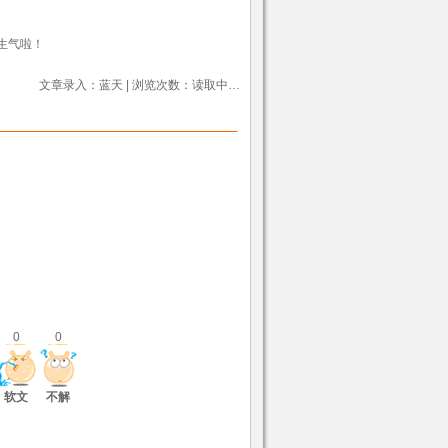
生气啦！
文章录入：蓝天 | 浏览次数：
读取中…
0
0
软文
不解