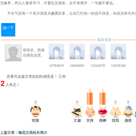
无修养，所以人要多学习，不要乱交朋友，合不来离开，一句都不要说。
不生气还有一个良方就是兴趣爱好多，让自己忙的一刻也不休息，你就没有功夫
顶一下
最新读者
登录后，您就
出现在这里。
14784819
10640003
12345678
12828168
您看完这篇文章此刻的感受是！ 已有
2
人表态！
1
1
0
0
0
0
吃惊
欠扁
支持
很棒
找骂
搞笑
上篇文章：
梅花文苑站长简介