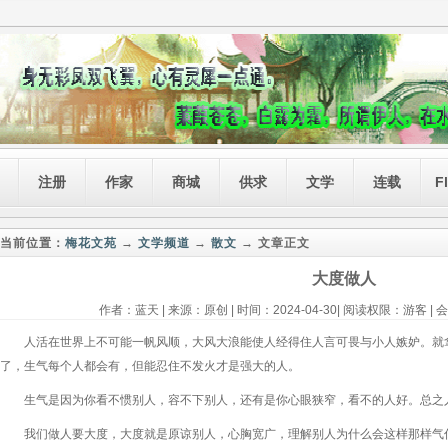
注册
作家
商城
供求
文学
连载
F
当前位置：
梅花文苑
→
文学频道
→
散文
→ 文章正文
大度做人
作者：蓝天 | 来源：原创 | 时间：2024-04-30| 阅读权限：游客 | 
人活在世界上不可能一帆风顺，大风大浪能使人经得住人言可畏与小人嫉妒。就
了，生气每个人都会有，但能忍住不发火才是强大的人。
生气是因为你看不惯别人，容不下别人，还有是你心眼狭窄，看不的人好。总之
我们做人要大度，大度就是原谅别人，心胸宽广，理解别人为什么会这样那样气