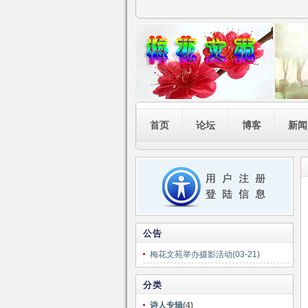
首页
论坛
博客
新闻
公告
梅花文苑举办摄影活动(03-21)
分类
诗人专辑
(4)