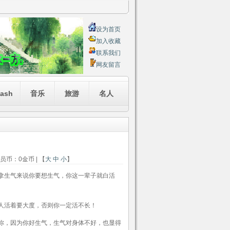
设为首页
加入收藏
联系我们
网友留言
lash
音乐
旅游
名人
会员币：0金币 | 【
大
中
小
】
拿生气来说你要想生气，你这一辈子就白活
人活着要大度，否则你一定活不长！
你，因为你好生气，生气对身体不好，也显得