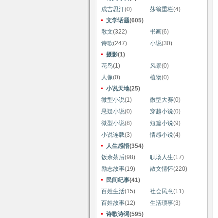
成吉思汗
(0)
莎翁重栏
(4)
文学话题
(605)
散文
(322)
书画
(6)
诗歌
(247)
小说
(30)
摄影
(1)
花鸟
(1)
风景
(0)
人像
(0)
植物
(0)
小说天地
(25)
微型小说
(1)
微型大赛
(0)
悬疑小说
(0)
穿越小说
(0)
微型小说
(8)
短篇小说
(9)
小说连载
(3)
情感小说
(4)
人生感悟
(354)
饭余茶后
(98)
职场人生
(17)
励志故事
(19)
散文情怀
(220)
民间纪事
(41)
百姓生活
(15)
社会民意
(11)
百姓故事
(12)
生活琐事
(3)
诗歌诗词
(595)